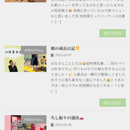
か新メニューを作ってるのかと思ったらまさか
の知育菓子
真剣に作っていたので新メニュー
かと思いました笑 知育菓子ってパッケージは凄
い […]
続きを読む
娘の成長日記
料理長PVblog
2025-05-07
みなさんこんにちは
総料理長兼、二児のパパ
の杉本です
早いもので下の娘も年少さんにな
りました！
入園式は一瞬だけ緊張してました
がすぐに落ち着きなく遊んでました
とりあえ
ずは一安心ですw 初登園日も泣くかなー？と思
[…]
続きを読む
久し振りの遠出
料理長PVblog
2025-04-30