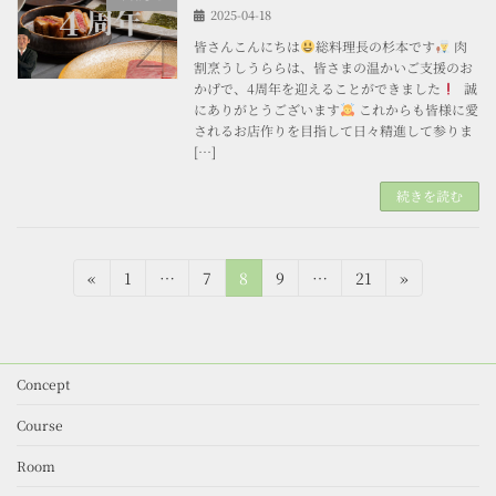
2025-04-18
皆さんこんにちは
総料理長の杉本です
肉
割烹うしうららは、皆さまの温かいご支援のお
かげで、4周年を迎えることができました
誠
にありがとうございます
これからも皆様に愛
されるお店作りを目指して日々精進して参りま
[…]
続きを読む
投
固
固
固
固
固
«
1
…
7
8
9
…
21
»
定
定
定
定
定
稿
ペ
ペ
ペ
ペ
ペ
の
ー
ー
ー
ー
ー
ジ
ジ
ジ
ジ
ジ
ペ
Concept
ー
Course
ジ
Room