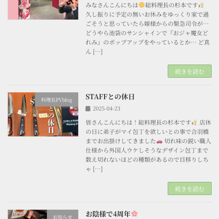
みなさんこんにちは
総料理長の杉本です
久し振りに予定の無いお休みをゆっくり家で過
ごそうと思っていたら嫁様からの緊急司令が…
どうやら池袋のサンシャインで『おジャ魔女ど
れみ』のポップアップをやっているとか… ど真
ん […]
続きを読む
STAFFとの休日
料理長PVblog
2025-04-23
皆さんこんにちは！総料理長の杉本です
店休
の日に弟子がマイ包丁を欲しいとの事で合羽橋
までお出掛けしてきました
切れ味の鋭い職人
仕様から外国人ウケしそうなデザイン包丁まで
数え切れないほどの種類があるので目移りしち
ゃ […]
続きを読む
お陰様で4周年
お知らせ