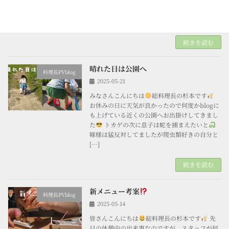
です
撫子コースは少量の料理を色々楽しめる
ように考えたランチ限定のコースです
顔合わ
せや久し振りに会う友人とゆっくり食事を […]
続きを読む
晴れた日は公園へ
料理長PVblog
2025-05-21
みなさんこんにちは
総料理長の杉本です
お休みの日に天気が良かったので何度かblogに
も上げている近くの公園へお出掛けしてきまし
た
トカゲの次に息子は蛇を捕まえたいと
嫁様は猛反対してましたが爬虫類好きの自分と
[…]
続きを読む
新メニュー考案
料理長PVblog
2025-05-14
皆さんこんにちは
総料理長の杉本です
先
日の休憩中の出来事なのですが、スタッフが何