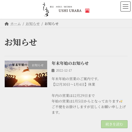
コ
ナ
ン
ビ
テ
ゲ
ン
ー
ホーム
お知らせ
お知らせ
ツ
シ
へ
ョ
ス
ン
お知らせ
キ
に
ッ
移
プ
動
年末年始のお知らせ
お知らせ
2022-12-17
年末年始の営業のご案内です。
【12月30日〜1月4日】休業
年内の営業は12月29日まで
年始の営業は1月5日からとなっております
ご不便をお掛けしますが宜しくお願い申し上げ
ます。
続きを読む