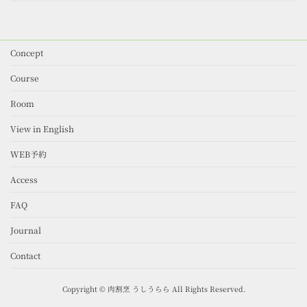
Concept
Course
Room
View in English
WEB予約
Access
FAQ
Journal
Contact
Copyright © 肉割烹 うしうらら All Rights Reserved.