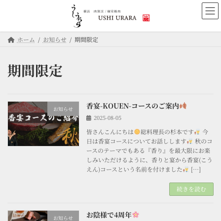
コ
ナ
ン
ビ
テ
ゲ
ン
ー
ホーム
お知らせ
期間限定
ツ
シ
へ
ョ
ス
ン
期間限定
キ
に
ッ
移
プ
動
香宴-KOUEN-コースのご案内
お知らせ
2025-08-05
皆さんこんにちは
総料理長の杉本です
今
日は香宴コースについてお話しします
秋のコ
ースのテーマでもある『香り』を最大限にお楽
しみいただけるように、香りと宴から香宴(こう
えん)コースという名前を付けました
[…]
続きを読む
お陰様で4周年
お知らせ