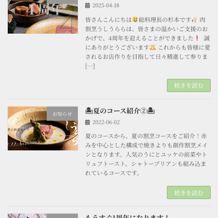
2025-04-18
皆さんこんにちは
総料理長の杉本です
肉
割烹うしうららは、皆さまの温かいご支援のお
かげで、4周年を迎えることができました
誠
にありがとうございます
これからも皆様に愛
されるお店作りを目指して日々精進して参りま
[…]
続きを読む
🏝夏のコース紹介②🏝
お知らせ
2022-06-02
夏のコースから、夏の割烹コースをご紹介！赤
みを中心とした構成で焼きよりも創作割烹メイ
ンとなります。人気のうにとユッケの前菜やト
リュフトースト、シャトーブリアンも組み込ま
れているコースです。
続きを読む
もうすぐ1周年になります！